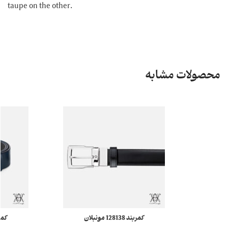
taupe on the other.
محصولات مشابه
کمربند 128138 مونبلان
کمربند 3