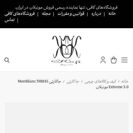
Ski
فروشگاه‌های کافی، تنها نماینده رسمی فروش مونبلان در ایران
t
خانه
درباره
قوانین و مقررات
مجله
فروشگاه‌های کافی
conten
تماس
خانه
کیف و کالاهای چرمی
جا کارتی
جاکارتی 198845 Montblanc
/
/
/
Extreme 3.0 مونبلان