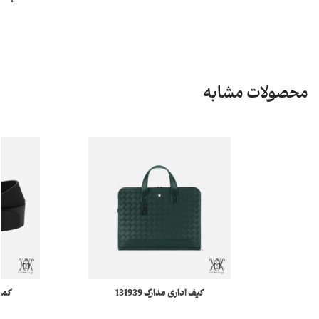
محصولات مشابه
کیف اداری مدارک 131939
کمربند 28
Montblanc Extreme 3.0 مونبلان