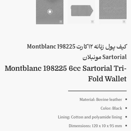
کیف پول زنانه ۱۲ کارت 198225 Montblanc
Sartorial مونبلان
Montblanc 198225 6cc Sartorial Tri-
Fold Wallet
Material:
Bovine leather
Color:
Black
Lining:
Cotton and polyamide lining
Dimensions:
120 x
10 x
95
mm