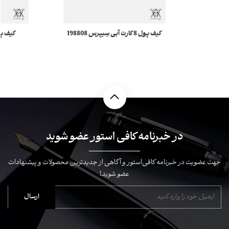
کیف پول 8 کارت آبی سِیپرس 198808
Meisterstück 4810 مونبلان
 4810
در خبرنامه کافی استور عضو شوید
جهت عضویت در خبرنامه کافی‌استور و آگاهی از جدیدترین محصولات و پیشنهادات
عضو شوید!