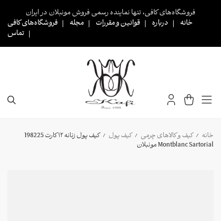
Ski
فروشگاه‌های کافی، تنها نماینده رسمی فروش مونبلان در ایران
t
خانه
درباره
قوانین و مقررات
مجله
فروشگاه‌های کافی
conten
تماس
خانه
کیف و کالاهای چرمی
کیف پول
کیف پول زنانه ۱۲ کارت 198225
/
/
/
Montblanc Sartorial مونبلان