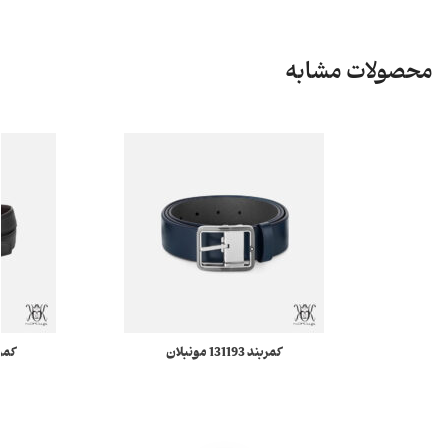
محصولات مشابه
کمربند 131193 مونبلان
کمربند 57