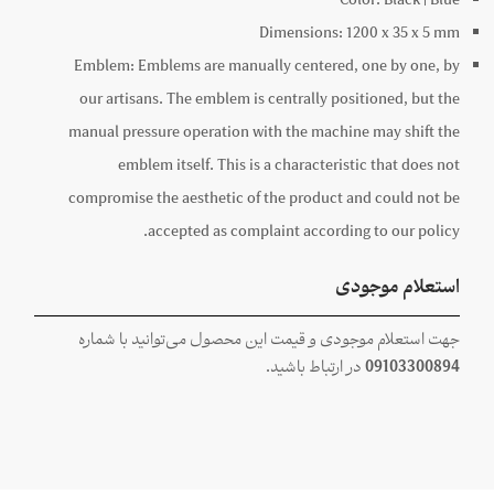
Color:
Black | Blue
Dimensions:
1200 x
35 x
5
mm
Emblem:
Emblems are manually centered, one by one, by
our artisans. The emblem is centrally positioned, but the
manual pressure operation with the machine may shift the
emblem itself. This is a characteristic that does not
compromise the aesthetic of the product and could not be
accepted as complaint according to our policy.
استعلام موجودی
جهت استعلام موجودی و قیمت این محصول می‌توانید با شماره
09103300894
در ارتباط باشید.