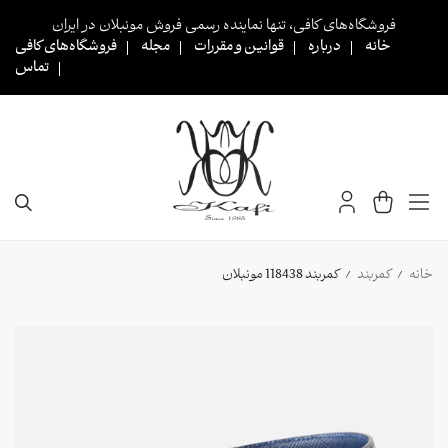
Ski
فروشگاه‌های کافی، تنها نماینده رسمی فروش مونبلان در ایران
t
خانه
درباره
قوانین و مقررات
مجله
فروشگاه‌های کافی
conten
تماس
خانه
کمربند
کمربند 118438 مونبلان
/
/