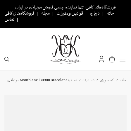
Ski
فروشگاه‌های کافی، تنها نماینده رسمی فروش مونبلان در ایران
t
خانه
درباره
قوانین و مقررات
مجله
فروشگاه‌های کافی
conten
تماس
خانه
اکسسوری
دستبند
دستبند Montblanc 130900 Bracelet مونبلان
/
/
/