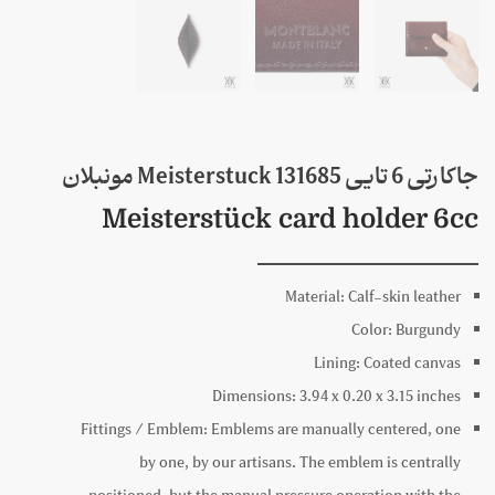
جاکارتی 6 تایی 131685 Meisterstuck مونبلان
Meisterstück card holder 6cc
Material:
Calf-skin leather
Color:
Burgundy
Lining:
Coated canvas
Dimensions:
3.94 x
0.20 x
3.15
inches
Fittings / Emblem:
Emblems are manually centered, one
by one, by our artisans. The emblem is centrally