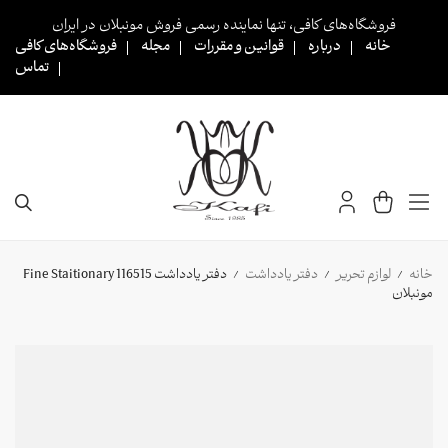
Ski
فروشگاه‌های کافی، تنها نماینده رسمی فروش مونبلان در ایران
t
خانه
درباره
قوانین و مقررات
مجله
فروشگاه‌های کافی
conten
تماس
خانه
لوازم تحریر
دفتر یادداشت
دفتر یادداشت 116515 Fine Staitionary
/
/
/
مونبلان