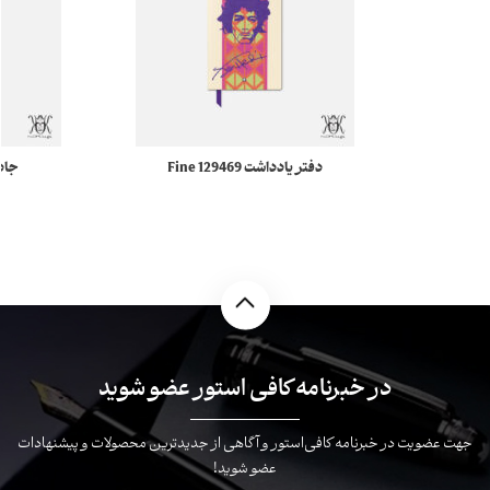
دفتر یادداشت 129469 Fine
Staitionary مونبلان
ück 4810
در خبرنامه کافی استور عضو شوید
جهت عضویت در خبرنامه کافی‌استور و آگاهی از جدیدترین محصولات و پیشنهادات
عضو شوید!