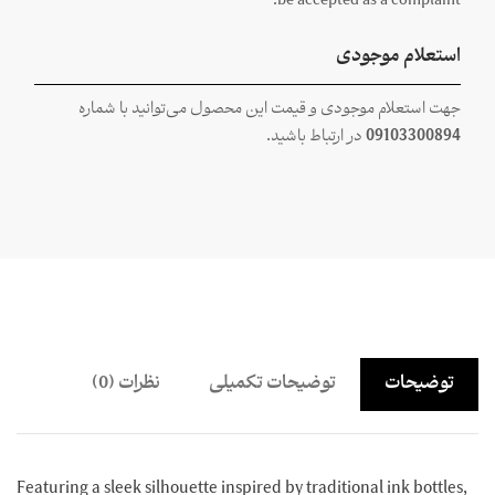
be accepted as a complaint.
استعلام موجودی
جهت استعلام موجودی و قیمت این محصول می‌توانید با شماره
09103300894
در ارتباط باشید.
توضیحات
توضیحات تکمیلی
نظرات (0)
Featuring a sleek silhouette inspired by traditional ink bottles,