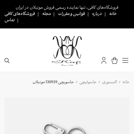
Ski
فروشگاه‌های کافی، تنها نماینده رسمی فروش مونبلان در ایران
t
خانه
درباره
قوانین و مقررات
مجله
فروشگاه‌های کافی
conten
تماس
خانه
اکسسوری
جاسوئیچی
جاسویچی 130939 مونبلان
/
/
/