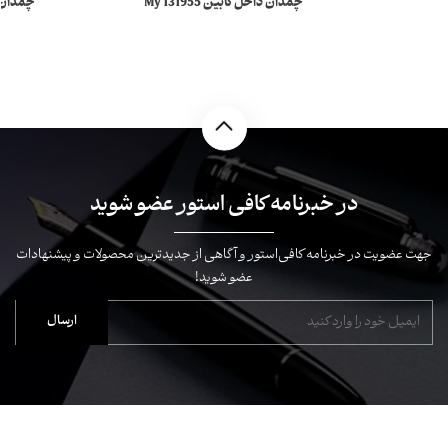
چمدان داخل کابین 131955 My
Montblanc Nightflight مونبلان
ightflight
در خبرنامه کافی استور عضو شوید
جهت عضویت در خبرنامه کافی‌استور و آگاهی از جدیدترین محصولات و پیشنهادات
عضو شوید!