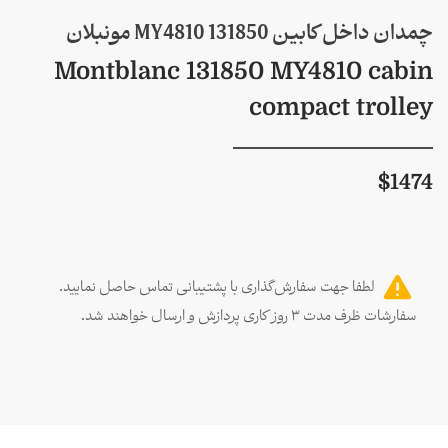
چمدان داخل کابین MY4810 131850 مونبلان
Montblanc 131850 MY4810 cabin
compact trolley
$
1474
لطفا جهت سفارش‌گذاری با پشتیبانی تماس حاصل نمایید.
سفارشات ظرف مدت ۳ روز کاری پردازش و ارسال خواهند شد.