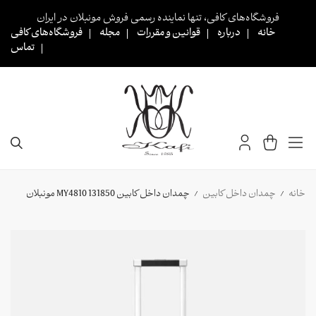
Ski
فروشگاه‌های کافی، تنها نماینده رسمی فروش مونبلان در ایران
t
خانه
درباره
قوانین و مقررات
مجله
فروشگاه‌های کافی
conten
تماس
خانه
چمدان داخل کابین
چمدان داخل کابین MY4810 131850 مونبلان
/
/