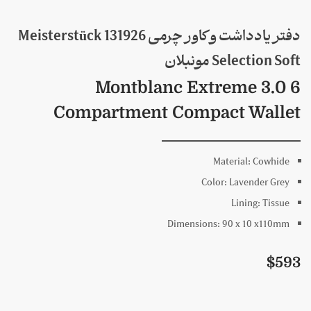
دفتر یادداشت و کاور چرمی 131926 Meisterstück
Selection Soft مونبلان
Montblanc Extreme 3.0 6
Compartment Compact Wallet
Material:
Cowhide
Color:
Lavender Grey
Lining:
Tissue
Dimensions:
90 x
10 x
110mm
$
593