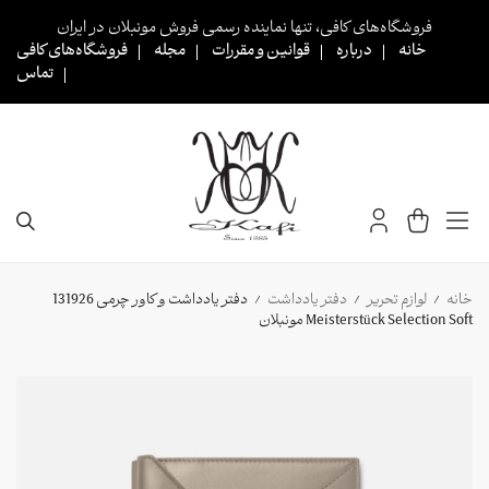
Ski
فروشگاه‌های کافی، تنها نماینده رسمی فروش مونبلان در ایران
t
خانه
درباره
قوانین و مقررات
مجله
فروشگاه‌های کافی
conten
تماس
خانه
لوازم تحریر
دفتر یادداشت
دفتر یادداشت و کاور چرمی 131926
/
/
/
Meisterstück Selection Soft مونبلان