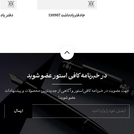
جادفتریادداشت 130907
Meisterstück 4810 مونبلان
tionary
در خبرنامه کافی استور عضو شوید
جهت عضویت در خبرنامه کافی‌استور و آگاهی از جدیدترین محصولات و پیشنهادات
عضو شوید!