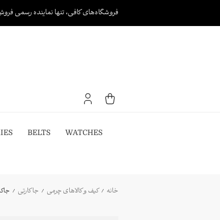
Ski
فروشگاه‌های کافی، تنها نماینده رسمی فروش
t
conten
IES
BELTS
WATCHES
خانه
کیف و کالاهای چرمی
جا کارتی
جاکارتی 220389 orial
/
/
/