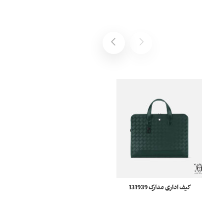
کیف اداری مدارک 131939
کمربند 118438 مونبلان
Montblanc Extreme 3.0
مونبلان