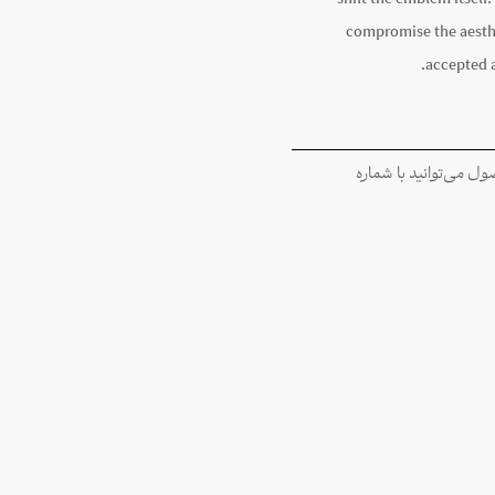
shift the emblem itself.
compromise the aesthe
accepted a
 می‌توانید با شماره