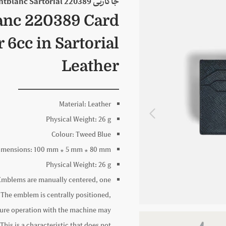
جاکارتی 220389 Montblanc Sartorial مونبلان
anc 220389 Card
 6cc in Sartorial
Leather
Material:
Leather
Physical Weight:
26 g
Colour:
Tweed Blue
imensions:
100 mm * 5 mm * 80 mm
Physical Weight:
26 g
Emblems are manually centered, one
. The emblem is centrally positioned,
sure operation with the machine may