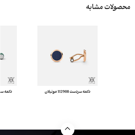
محصولات مشابه
دکمه سردست 112908 مونبلان