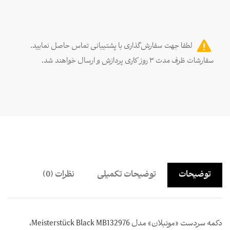
لطفا جهت سفارش‌گذاری با پشتیبانی تماس حاصل نمایید.
سفارشات ظرف مدت ۳ روز کاری پردازش و ارسال خواهند شد.
توضیحات
توضیحات تکمیلی
نظرات (0)
دکمه سردست «مونبلان» مدل Meisterstück Black MB132976،