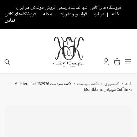
Ski
فروشگاه‌های کافی، تنها نماینده رسمی فروش مونبلان در ایران
t
خانه
درباره
قوانین و مقررات
مجله
فروشگاه‌های کافی
conten
تماس
خانه
اکسسوری
دکمه سردست
دکمه سردست 132976 Meisterstück
/
/
/
Cufflinks مونبلان Montblanc