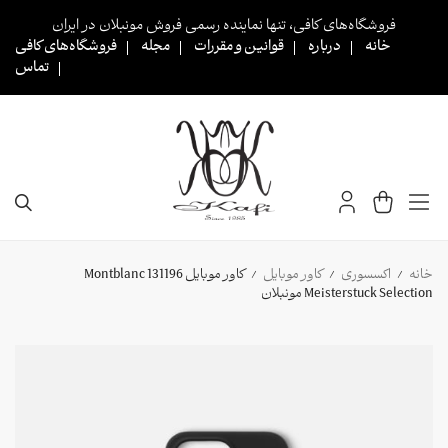
Ski
فروشگاه‌های کافی، تنها نماینده رسمی فروش مونبلان در ایران
t
خانه
درباره
قوانین و مقررات
مجله
فروشگاه‌های کافی
conten
تماس
خانه
اکسسوری
کاور موبایل
کاور موبایل Montblanc 131196
/
/
/
Meisterstuck Selection مونبلان