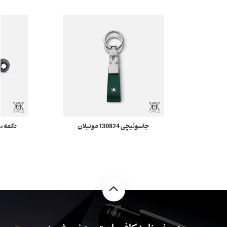
جاسوئیچی 130824 مونبلان
دکمه سردست 7