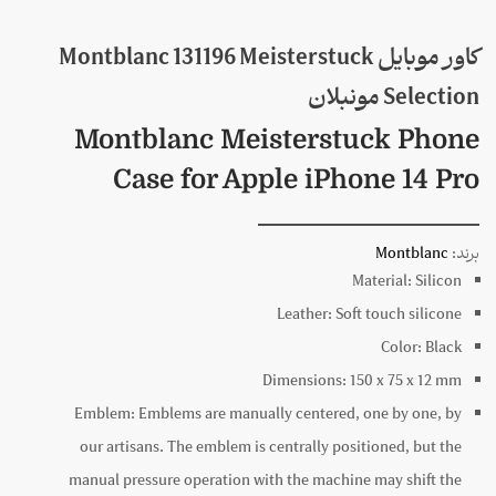
کاور موبایل Montblanc 131196 Meisterstuck
Selection مونبلان
Montblanc Meisterstuck Phone
Case for Apple iPhone 14 Pro
برند:
Montblanc
Material:
Silicon
Leather:
Soft touch silicone
Color:
Black
Dimensions:
150 x
75 x
12
mm
Emblem:
Emblems are manually centered, one by one, by
our artisans. The emblem is centrally positioned, but the
manual pressure operation with the machine may shift the