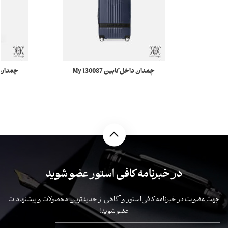
چمدان داخل کابین 130087 My
Montblanc Nightflight مونبلان
ightflight
در خبرنامه کافی استور عضو شوید
جهت عضویت در خبرنامه کافی‌استور و آگاهی از جدیدترین محصولات و پیشنهادات
عضو شوید!