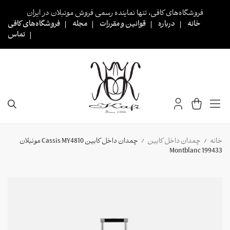
Ski
فروشگاه‌های کافی، تنها نماینده رسمی فروش مونبلان در ایران
t
خانه
درباره
قوانین و مقررات
مجله
فروشگاه‌های کافی
conten
تماس
خانه
چمدان داخل کابین
چمدان داخل کابین Cassis MY4810 مونبلان
/
/
199433 Montblanc