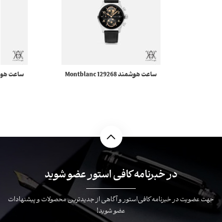
ساعت هوشمند 129268 Montblanc
Summit Collection مونبلان
llection
در خبرنامه کافی استور عضو شوید
جهت عضویت در خبرنامه کافی‌استور و آگاهی از جدیدترین محصولات و پیشنهادات
عضو شوید!