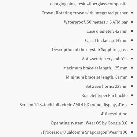
charging pins, resin-fiberglass composite
Crown:
Rotating crown with integrated pusher
Waterproof:
50 meters / 5 ATM
bar
Case diameter:
42
mm
Case Thickness:
14
mm
Description of the crystal:
Sapphire glass
Anti-scratch crystal:
Yes
Maximum bracelet length:
125
mm
Minimum bracelet length:
81
mm
Between horns:
22
mm
Bracelet type:
Pin buckle
Screen:
1.28-inch full-circle AMOLED round display, 416 x
416 resolution
Operating system:
Wear OS by Google 3.0
Processor:
Qualcomm Snapdragon Wear 4100+