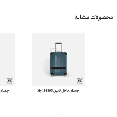
محصولات مشابه
چمدان داخل کابین 198895 My
Montblanc Nightflight مونبلان
ightflight