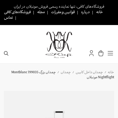
Ski
فروشگاه‌های کافی، تنها نماینده رسمی فروش مونبلان در ایران
t
خانه
درباره
قوانین و مقررات
مجله
فروشگاه‌های کافی
conten
تماس
خانه
چمدان داخل کابین
چمدان
چمدان بزرگ 199035 Montblanc
/
/
/
Nightflight مونبلان