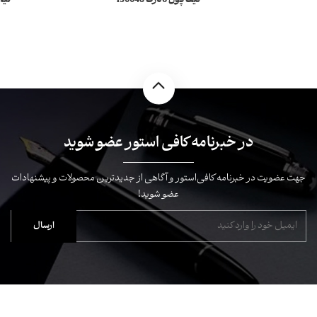
کیف پول 6کارت 130048
n Soft
Meisterstück Selection Soft
مونبلان
در خبرنامه کافی استور عضو شوید
جهت عضویت در خبرنامه کافی‌استور و آگاهی از جدیدترین محصولات و پیشنهادات
عضو شوید!