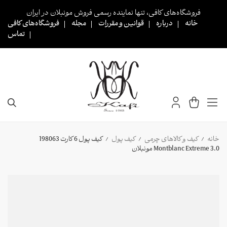
Ski
فروشگاه‌های کافی، تنها نماینده رسمی فروش مونبلان در ایران
t
خانه
درباره
قوانین و مقررات
مجله
فروشگاه‌های کافی
conten
تماس
خانه
کیف و کالاهای چرمی
کیف پول
کیف پول 6 کارت 198063
/
/
/
Montblanc Extreme 3.0 مونبلان