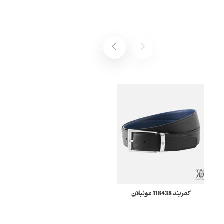
کمربند 118438 مونبلان
کیف پول ۶ کارت Montblanc
14548 Meisterstuck
مونبلان