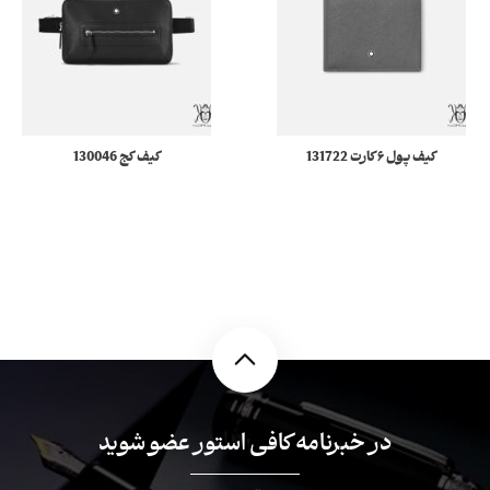
کیف پول ۶ کارت 131722
کیف کج 130046
Meisterstück Selection
Montblanc Sartorial
مونبلان
Soft مونبلان
در خبرنامه کافی استور عضو شوید