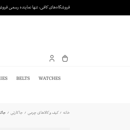
Ski
فروشگاه‌های کافی، تنها نماینده رسمی فروش
t
conten
IES
BELTS
WATCHES
خانه
کیف و کالاهای چرمی
جا کارتی
جاکارتی 198879 orial
/
/
/