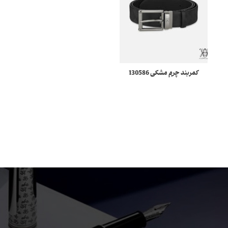
کمربند چرم مشکی 130586
جاکارتی ۵ کارتی Montblanc
مونبلان
Meisterstück 4810 130943
مونبلان