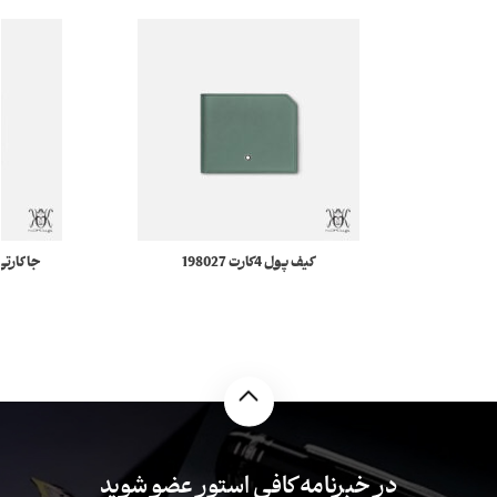
کیف پول 4کارت 198027
Meisterstück Selection Soft
مونبلان
در خبرنامه کافی استور عضو شوید