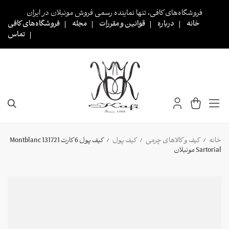
Ski
فروشگاه‌های کافی، تنها نماینده رسمی فروش مونبلان در ایران
t
خانه
درباره
قوانین و مقررات
مجله
فروشگاه‌های کافی
conten
تماس
خانه
کیف و کالاهای چرمی
کیف پول
کیف پول 6 کارت 131721 Montblanc
/
/
/
Sartorial مونبلان