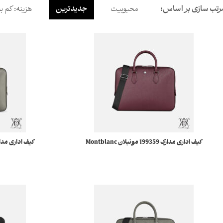
رتب سازی بر اساس:
محبوبیت
جدیدترین
هزینه: کم به
کیف اداری مدارک 199359 مونبلان Montblanc
کیف اداری مدارک 199358 مونبلان nc