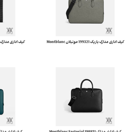
کیف اداری مدارک باریک 199321 مونبلان Montblanc