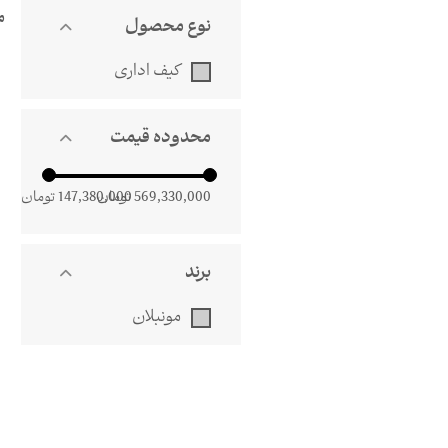
م
نوع محصول
کیف اداری
محدوده قیمت
569,330,000
تومان
147,380,000
تومان
برند
مونبلان