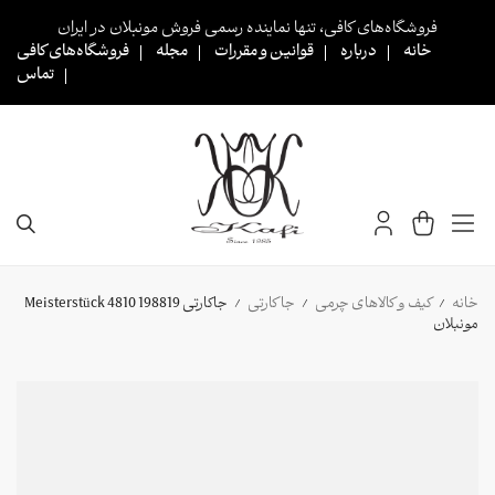
Ski
فروشگاه‌های کافی، تنها نماینده رسمی فروش مونبلان در ایران
t
خانه
درباره
قوانین و مقررات
مجله
فروشگاه‌های کافی
conten
تماس
خانه
کیف و کالاهای چرمی
جا کارتی
جاکارتی 198819 Meisterstück 4810
/
/
/
مونبلان