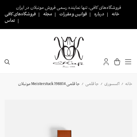
Ski
فروشگاه‌های کافی، تنها نماینده رسمی فروش مونبلان در ایران
t
خانه
درباره
قوانین و مقررات
مجله
فروشگاه‌های کافی
conten
تماس
خانه
اکسسوری
جا قلمی
جا قلمی 198814 Meisterstuck مونبلان
/
/
/