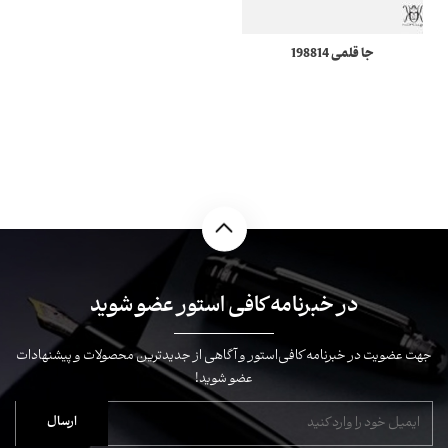
جا قلمی 198814
Meisterstuck مونبلان
در خبرنامه کافی استور عضو شوید
جهت عضویت در خبرنامه کافی‌استور و آگاهی از جدیدترین محصولات و پیشنهادات
عضو شوید!