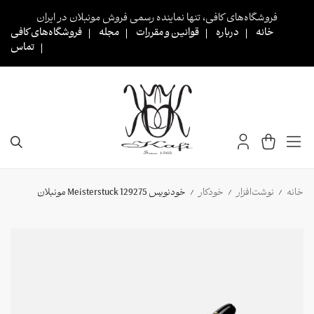
Ski
فروشگاه‌های کافی، تنها نماینده رسمی فروش مونبلان در ایران
t
خانه
درباره
قوانین و مقررات
مجله
فروشگاه‌های کافی
conten
تماس
خانه
نوشت‌افزار
خودکار
خودنویس 129275 Meisterstuck مونبلان
/
/
/