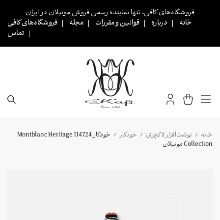
Ski
فروشگاه‌های کافی، تنها نماینده رسمی فروش مونبلان در ایران
t
خانه
درباره
قوانین و مقررات
مجله
فروشگاه‌های کافی
conten
تماس
خانه
نوشت‌افزار لاکچری
خودکار
خودکار 114724 Montblanc Heritage
/
/
/
Collection مونبلان