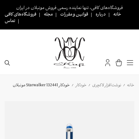
Ski
فروشگاه‌های کافی، تنها نماینده رسمی فروش مونبلان در ایران
t
خانه
درباره
قوانین و مقررات
مجله
فروشگاه‌های کافی
conten
تماس
خانه
نوشت‌افزار لاکچری
خودکار
خودکار 132441 Starwalker مونبلان
/
/
/