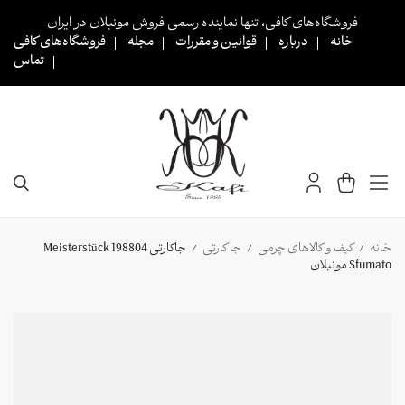
Ski
فروشگاه‌های کافی، تنها نماینده رسمی فروش مونبلان در ایران
t
خانه
درباره
قوانین و مقررات
مجله
فروشگاه‌های کافی
conten
تماس
خانه
کیف و کالاهای چرمی
جا کارتی
جاکارتی 198804 Meisterstück
/
/
/
Sfumato مونبلان