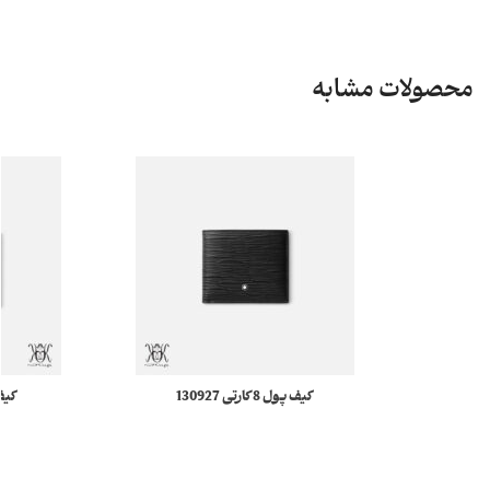
محصولات مشابه
کیف پول 8 کارتی 130927
Meisterstück 4810 مونبلان
stuck