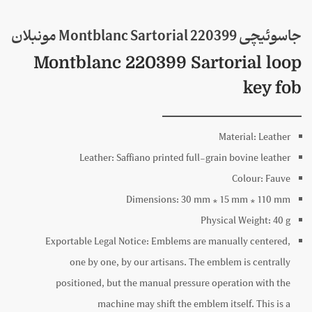
جاسوئیچی 220399 Montblanc Sartorial مونبلان
Montblanc 220399 Sartorial loop
key fob
Material:
Leather
Leather:
Saffiano printed full-grain bovine leather
Colour:
Fauve
Dimensions:
30 mm * 15 mm * 110 mm
Physical Weight:
40 g
Exportable Legal Notice:
Emblems are manually centered,
one by one, by our artisans. The emblem is centrally
positioned, but the manual pressure operation with the
machine may shift the emblem itself. This is a