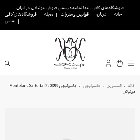
Ski
فروشگاه‌های کافی، تنها نماینده رسمی فروش مونبلان در ایران
t
خانه
درباره
قوانین و مقررات
مجله
فروشگاه‌های کافی
conten
تماس
خانه
اکسسوری
جاسوئیچی
جاسوئیچی 220399 Montblanc Sartorial
/
/
/
مونبلان