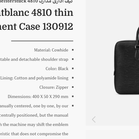
کیف اداری مدارک Montblanc 130912 Meisterstück 4810 مونبلان
blanc 4810 thin
ent Case 130912
Material:
Cowhide
table and detachable shoulder strap
Color:
Black
Lining:
Cotton and polyamide lining
Closure:
Zipper
Dimensions:
400 X
50 X
290
mm
nually centered, one by one, by our
centrally positioned, but the manual
th the machine may shift the emblem
cteristic that does not compromise the