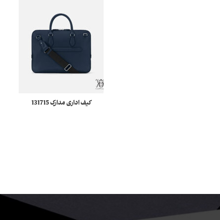
کیف اداری مدارک 131715
Montblanc Sartorial
مونبلان