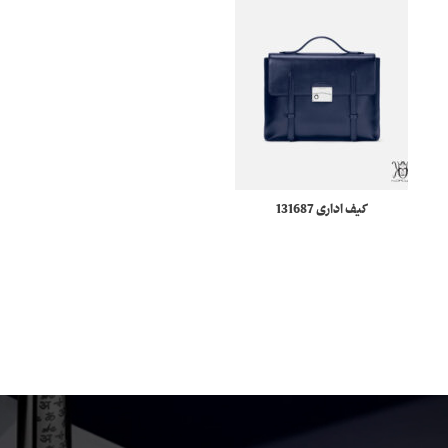
کیف اداری 131687
کیف کج 130046
Meisterstuck مونبلان
Meisterstück Selection
Soft مونبلان