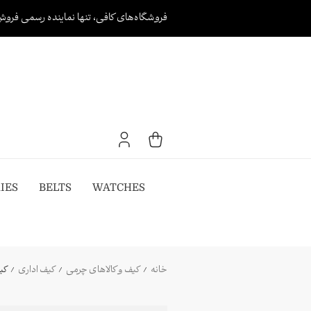
Ski
فروشگاه‌های کافی، تنها نماینده رسمی فروش
t
conten
IES
BELTS
WATCHES
خانه
کیف و کالاهای چرمی
کیف اداری
کیف ادا
/
/
/