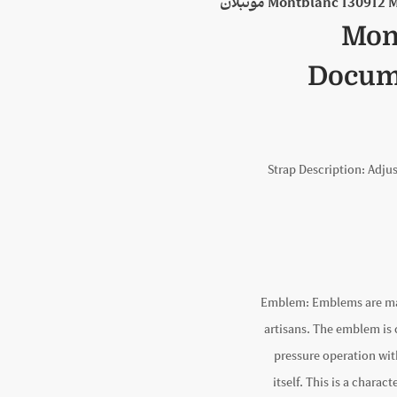
Mont
Docum
Strap Description:
Adjus
Emblem:
Emblems are ma
artisans. The emblem is 
pressure operation wi
itself. This is a chara