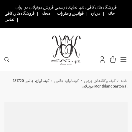
Ski
فروشگاه‌های کافی، تنها نماینده رسمی فروش مونبلان در ایران
t
خانه
درباره
قوانین و مقررات
مجله
فروشگاه‌های کافی
conten
تماس
خانه
کیف و کالاهای چرمی
کیف لوازم جانبی
کیف لوازم جانبی 131720
/
/
/
Montblanc Sartorial مونبلان