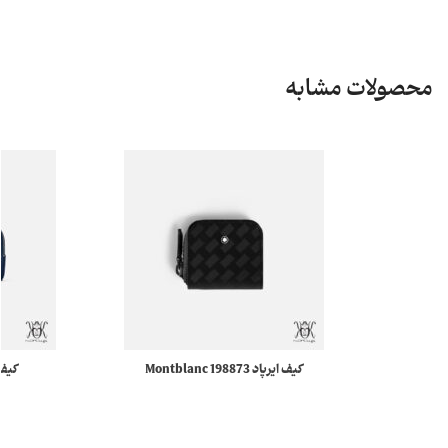
محصولات مشابه
کیف ایرپاد 198873 Montblanc
Extreme 3.0 مونبلان
Sartorial