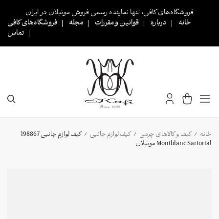
Ski
فروشگاه‌های کافی، تنها نماینده رسمی فروش مونبلان در ایران
t
خانه
درباره
قوانین و مقررات
مجله
فروشگاه‌های کافی
conten
تماس
خانه
کیف و کالاهای چرمی
کیف لوازم جانبی
کیف لوازم جانبی 198867
/
/
/
Montblanc Sartorial مونبلان