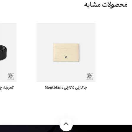
محصولات مشابه
جاکارتی ۵ کارتی Montblanc
کمربند چرم مشکی
Meisterstück 4810 130943
مونبلان