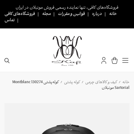
Ski
فروشگاه‌های کافی، تنها نماینده رسمی فروش مونبلان در ایران
t
خانه
درباره
قوانین و مقررات
مجله
فروشگاه‌های کافی
conten
تماس
خانه
کیف و کالاهای چرمی
کوله پشتی
کوله‌پشتی 130274 Montblanc
/
/
/
Sartorial مونبلان