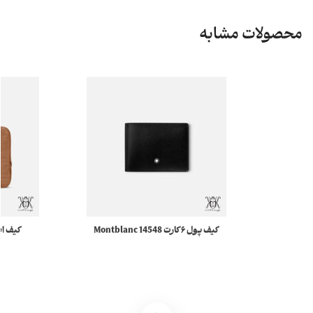
محصولات مشابه
کیف پول ۶ کارت Montblanc 14548
Meisterstuck مونبلان
130913 4810