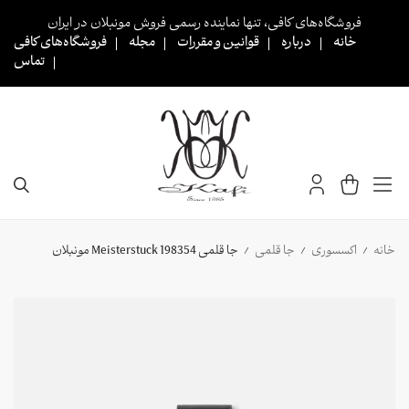
Ski
فروشگاه‌های کافی، تنها نماینده رسمی فروش مونبلان در ایران
t
خانه
درباره
قوانین و مقررات
مجله
فروشگاه‌های کافی
conten
تماس
خانه
اکسسوری
جا قلمی
جا قلمی 198354 Meisterstuck مونبلان
/
/
/