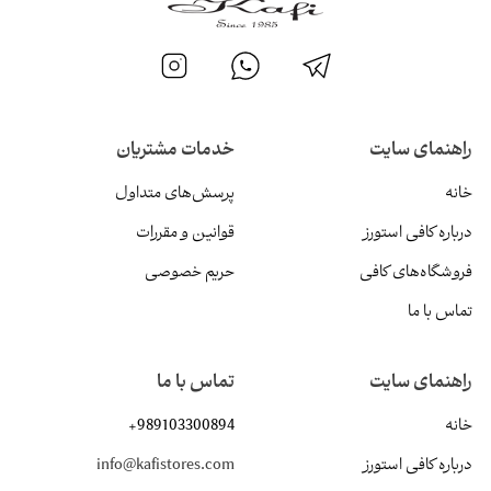
نمای سایت
خدمات مشتریان
پرسش‌های متداول
ره کافی استورز
قوانین و مقررات
شگاه‌های کافی
حریم خصوصی
 با ما
نمای سایت
تماس با ما
+989103300894
ره کافی استورز
info@kafistores.com