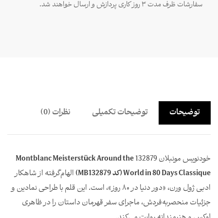
سفارشات ظرف مدت ۳ روز کاری پردازش و ارسال خواهند شد.
توضیحات
توضیحات تکمیلی
نظرات (0)
خودنویس مونبلان 132879
Montblanc Meisterstück Around the
World in 80 Days Classique (کد MB132879)
الهام‌گرفته از شاهکار
ادبی ژول ورن، «دور دنیا در ۸۰ روز»، است. این قلم با طراحی نمادین و
جزئیات منحصربه‌فردش، ماجرای سفر قهرمان داستان را در ظاهری
لوکس و هنرمندانه روایت می‌کند.