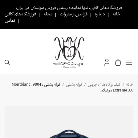
Ski
فروشگاه‌های کافی، تنها نماینده رسمی فروش مونبلان در ایران
t
خانه
درباره
قوانین و مقررات
مجله
فروشگاه‌های کافی
conten
تماس
خانه
کیف و کالاهای چرمی
کوله پشتی
کوله پشتی 198045 Montblanc
/
/
/
Extreme 3.0 مونبلان