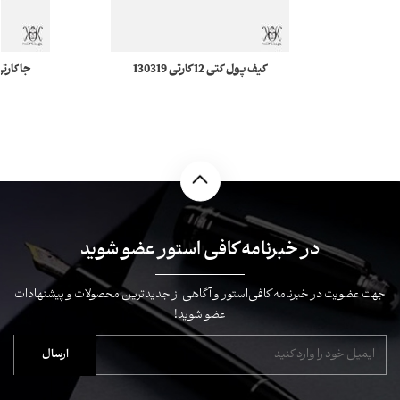
کیف پول کتی 12 کارتی 130319
Montblanc Sartorial مونبلان
 Soft
در خبرنامه کافی استور عضو شوید
جهت عضویت در خبرنامه کافی‌استور و آگاهی از جدیدترین محصولات و پیشنهادات
عضو شوید!