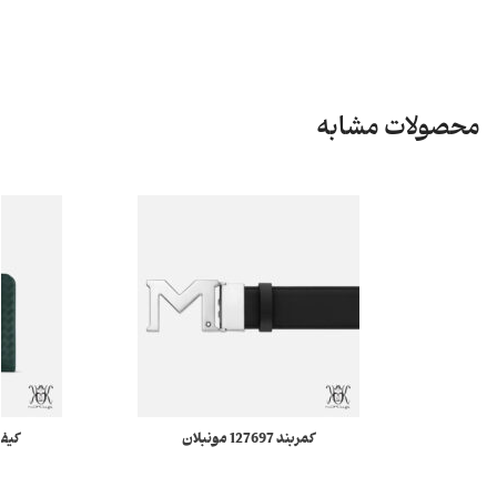
محصولات مشابه
کمربند 127697 مونبلان
xtreme 3.0