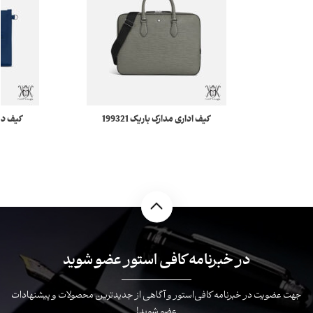
کیف اداری مدارک باریک 199321
مونبلان Montblanc
election
در خبرنامه کافی استور عضو شوید
جهت عضویت در خبرنامه کافی‌استور و آگاهی از جدیدترین محصولات و پیشنهادات
عضو شوید!