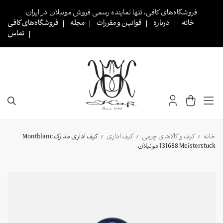
Ski
فروشگاه‌های کافی، تنها نماینده رسمی فروش مونبلان در ایران
t
خانه
درباره
قوانین و مقررات
مجله
فروشگاه‌های کافی
conten
تماس
خانه
کیف و کالاهای چرمی
کیف اداری
کیف اداری مدارک Montblanc
/
/
/
131688 Meisterstuck مونبلان