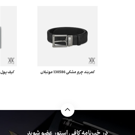
کمربند چرم مشکی 130586 مونبلان
al
در خبرنامه کافی استور عضو شوید